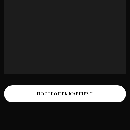
Политика обработки персональных данных
Политика конфиденциальности
Разработка сайта
*Instagram принадлежит компании Meta, признанной
экстремистской и запрещенной на территории РФ