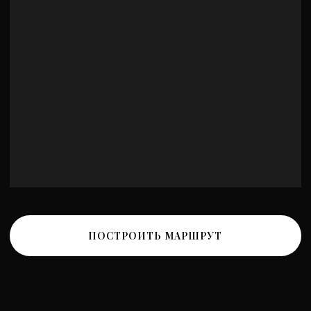
Политика обработки персональных данных
Политика конфиденциальности
Разработка сайта
*Instagram принадлежит компании Meta, признанной
экстремистской и запрещенной на территории РФ