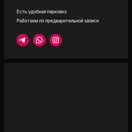
ПОСТРОИТЬ МАРШРУТ
КАТАЛОГ
ПОКУПАТЕЛЯМ
СЕРЬГИ
ОБ АТЕЛЬЕ
КОЛЬЦА-ДОРОЖКИ
ПРИМЕРКА
ПОДВЕСКИ И КОЛЬЕ
О LAB БРИЛЛИАНТАХ
БРАСЛЕТЫ
УХОД ЗА КАМНЯМИ
ПОМОЛВОЧНЫЕ КОЛЬЦА
ОТЗЫВЫ
СМОТРЕТЬ ВСЕ
МЕРОПРИЯТИЯ