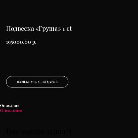
Подвеска «Груша» 1 ct
р.
195000,00
ДОБАВИТЬ В КОРЗИНУ
НАМЕКНУТЬ О ПОДАРКЕ
Описание
Описание
ДЛЯ СВЯЗИ
+7 (926) 335-40-16
sparkle-diamonds@mail.ru
Вас также может