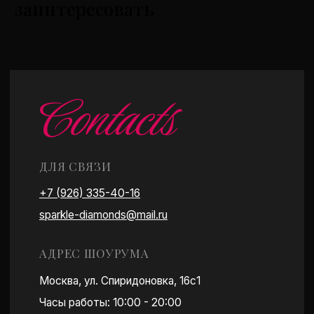
АДРЕС ШОУРУМА
заинтересовать
ЗАПИСАТЬСЯ В ШОУР
СОЗДАЙ СВОЙ КОЛЬЦО
Москва, ул. Спиридоновка, 16с1
КАТАЛОГ
Часы работы: 10:00 - 20:00
Есть удобная парковка
Работаем по предварительной записи