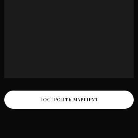
Политика обработки персональных данных
Политика конфиденциальности
Разработка сайта
*Instagram принадлежит компании Meta, признанной
экстремистской и запрещенной на территории РФ