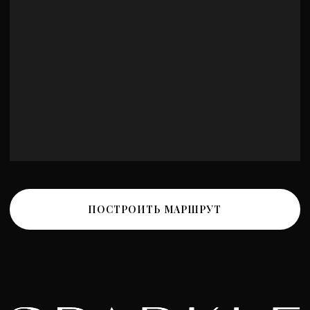
Политика обработки персональных данных
Политика конфиденциальности
Разработка сайта
*Instagram принадлежит компании Meta, признанной
экстремистской и запрещенной на территории РФ