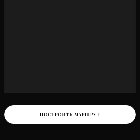
Политика обработки персональных данных
Политика конфиденциальности
Разработка сайта
*Instagram принадлежит компании Meta, признанной
экстремистской и запрещенной на территории РФ