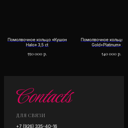
Москва, ул. Спиридоновка, 16с1
Часы работы: 10:00 - 20:00
Есть удобная парковка
Работаем по предварительной записи
Помолвочное кольцо «Кушон
Помолвочное кольцо «
Halo» 3,5 ct
Gold+Platinum» 3,8
550 000
р.
540 000
р.