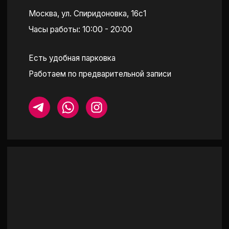
ПОСТРОИТЬ МАРШРУТ
КАТАЛОГ
ПОКУПАТЕЛЯМ
СЕРЬГИ
ОБ АТЕЛЬЕ
КОЛЬЦА-ДОРОЖКИ
ПРИМЕРКА
ПОДВЕСКИ И КОЛЬЕ
О LAB БРИЛЛИАНТАХ
БРАСЛЕТЫ
УХОД ЗА КАМНЯМИ
ПОМОЛВОЧНЫЕ КОЛЬЦА
ОТЗЫВЫ
СМОТРЕТЬ ВСЕ
МЕРОПРИЯТИЯ
Политика обработки персональных данных